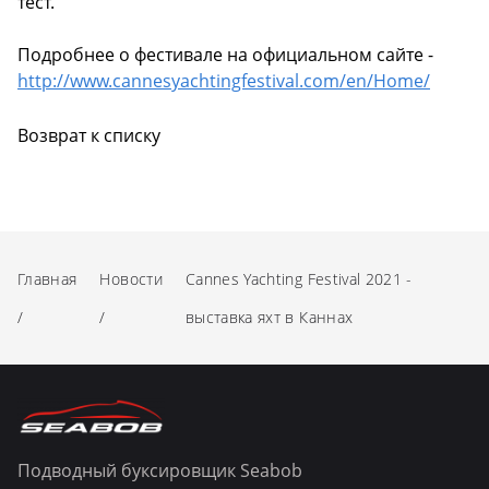
тест.
Подробнее о фестивале на официальном сайте -
http://www.cannesyachtingfestival.com/en/Home/
Возврат к списку
Главная
Новости
Сannes Yachting Festival 2021 -
/
/
выставка яхт в Каннах
Подводный буксировщик Seabob