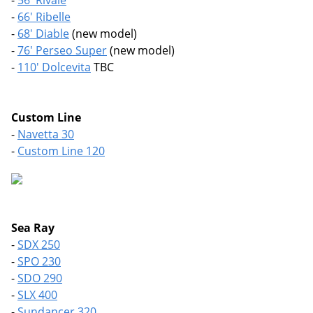
-
66' Ribelle
-
68' Diable
(new model)
-
76' Perseo Super
(new model)
-
110' Dolcevita
TBC
Custom Line
-
Navetta 30
-
Custom Line 120
Sea Ray
-
SDX 250
-
SPO 230
-
SDO 290
-
SLX 400
-
Sundancer 320